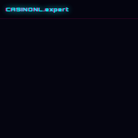
CASINO
NL
.expert