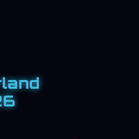
rland
26