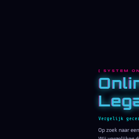
[ SYSTEM ON
Onli
Lega
Vergelijk gece
Op zoek naar een
Wij vergelijken 